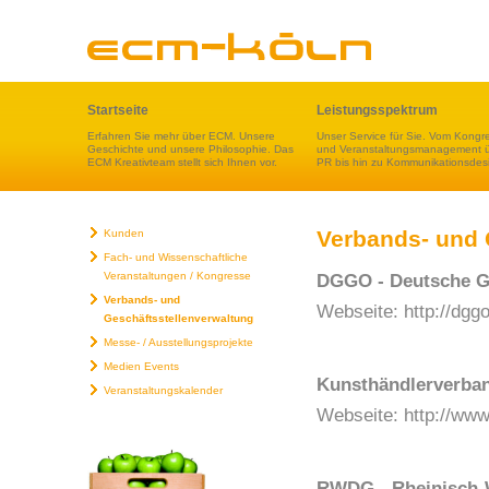
Startseite
Leistungsspektrum
Erfahren Sie mehr über ECM. Unsere
Unser Service für Sie. Vom Kongr
Geschichte und unsere Philosophie. Das
und Veranstaltungsmanagement 
ECM Kreativteam stellt sich Ihnen vor.
PR bis hin zu Kommunikationsdes
Verbands- und 
Kunden
Fach- und Wissenschaftliche
Veranstaltungen / Kongresse
DGGO - Deutsche Ge
Verbands- und
Webseite:
http://dgg
Geschäftsstellenverwaltung
Messe- / Ausstellungsprojekte
Medien Events
Kunsthändlerverban
Veranstaltungskalender
Webseite:
http://ww
RWDG - Rheinisch-W