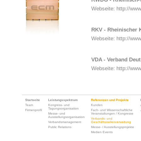
Webseite:
http://ww
RKV - Rheinischer 
Webseite:
http://www
VDA - Verband Deuts
Webseite:
http://www
Startseite
Leistungsspektrum
Referenzen und Projekte
Team
Kongress- und
Kunden
Tagungsorganisation
Firmenprofil
Fach- und Wissenschaftliche
Messe- und
Veranstaltungen / Kongresse
Ausstellungsorganisation
Verbands- und
Verbandsmanagement
Geschäftsstellenverwaltung
Public Relations
Messe- / Ausstellungsprojekte
Medien Events