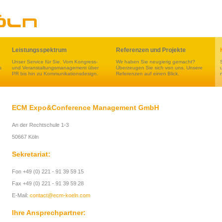
Leistungsspektrum
Referenzen und Projekte
Unser Service für Sie. Vom Kongress-
Wir haben Sie neugierig gemacht?
s
und Veranstaltungsmanagement über
Überzeugen Sie sich von uns. Unsere
PR bis hin zu Kommunikationsdesign.
Referenzen auf einen Blick.
ECM Expo&Conference Management GmbH
An der Rechtschule 1-3
50667 Köln
Sekretariat:
Fon +49 (0) 221 - 91 39 59 15
Fax +49 (0) 221 - 91 39 59 28
E-Mail:
contact@ecm-koeln.com
Ihre Ansprechpartner: