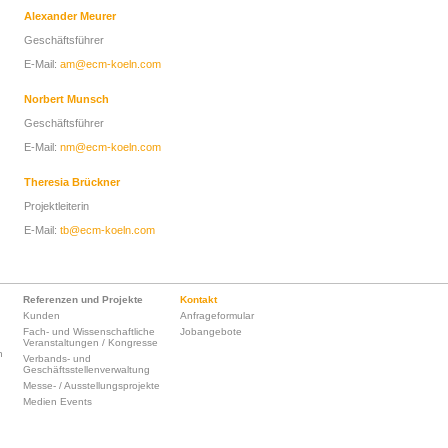
Alexander Meurer
Geschäftsführer
E-Mail:
am@ecm-koeln.com
Norbert Munsch
Geschäftsführer
E-Mail:
nm@ecm-koeln.com
Theresia Brückner
Projektleiterin
E-Mail:
tb@ecm-koeln.com
Referenzen und Projekte
Kontakt
Kunden
Anfrageformular
Fach- und Wissenschaftliche
Jobangebote
Veranstaltungen / Kongresse
n
Verbands- und
Geschäftsstellenverwaltung
Messe- / Ausstellungsprojekte
Medien Events