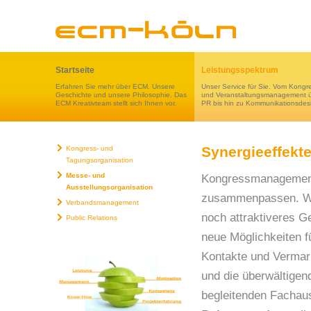
Startseite
Leistungsspektrum
Erfahren Sie mehr über ECM. Unsere
Unser Service für Sie. Vom Kongr
Geschichte und unsere Philosophie. Das
und Veranstaltungsmanagement 
ECM Kreativteam stellt sich Ihnen vor.
PR bis hin zu Kommunikationsdes
Synergieeffekt
Kongress- und
Tagungsorganisation
Messe- und
Kongressmanagement 
Ausstellungsorganisation
zusammenpassen. Wir
Verbandsmanagement
noch attraktiveres G
Public Relations
neue Möglichkeiten fu
Kontakte und Vermark
und die überwältige
begleitenden Fachaus